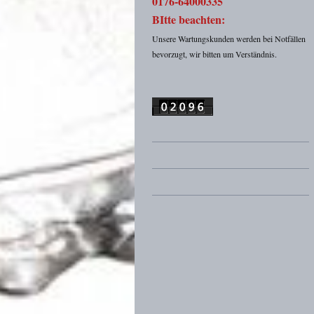
0176-64000335
BItte beachten:
Unsere Wartungskunden werden bei Notfällen
bevorzugt, wir bitten um Verständnis.