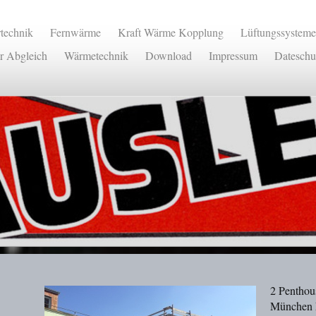
rtechnik
Fernwärme
Kraft Wärme Kopplung
Lüftungssysteme
r Abgleich
Wärmetechnik
Download
Impressum
Dateschu
2 Penthou
München F