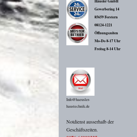
Häusler GmbH
Gewerbering 14
85659 Forstern
08124-1221
Öffnungszeiten
Mo-Do 8-17 Uhr
Freitag 8-14 Uhr
Info@haeusler-
haustechnik.de
Notdienst ausserhalb der
Geschäftszeiten.