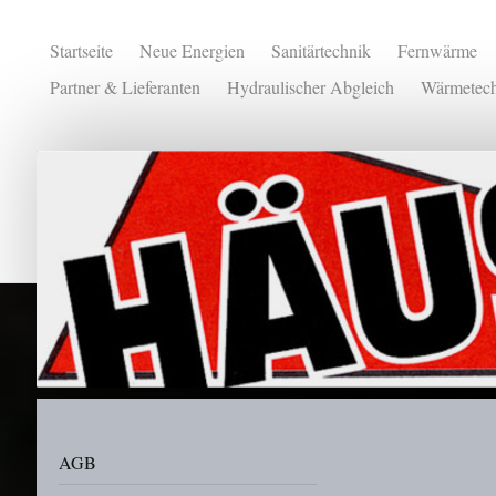
Startseite
Neue Energien
Sanitärtechnik
Fernwärme
Partner & Lieferanten
Hydraulischer Abgleich
Wärmetech
AGB