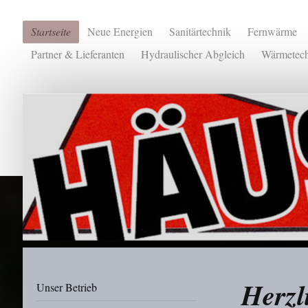
Startseite
Neue Energien
Sanitärtechnik
Fernwärme
Partner & Lieferanten
Hydraulischer Abgleich
Wärmetech
Herzl
Unser Betrieb