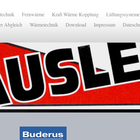
rtechnik
Fernwärme
Kraft Wärme Kopplung
Lüftungssysteme
er Abgleich
Wärmetechnik
Download
Impressum
Datesch