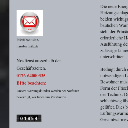
Die neue Ener
Heizungsanlage
beiden wichtig
baulichen Wärm
steht der Prim
erforderliche H
Info@haeusler-
Ausführung der
haustechnik.de
zulässige Jah
unterschritten.
Notdienst ausserhalb der
Geschäftszeiten.
Bedingt durch 
0176-64000335
notwendigen Lu
Bewohner müssen
BItte beachten:
Form der Frisch
Unsere Wartungskunden werden bei Notfällen
der Technik. D
bevorzugt, wir bitten um Verständnis.
schlichtweg üb
gelüftet. Dies 
Lüftungswärmev
Gesamtwärmever