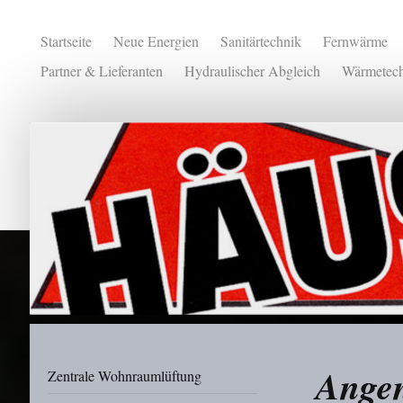
Startseite
Neue Energien
Sanitärtechnik
Fernwärme
Partner & Lieferanten
Hydraulischer Abgleich
Wärmetech
Ange
Zentrale Wohnraumlüftung