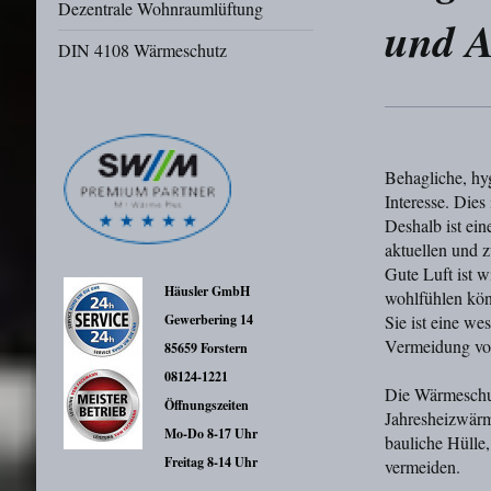
Dezentrale Wohnraumlüftung
und A
DIN 4108 Wärmeschutz
Behagliche, hy
Interesse. Die
Deshalb ist ei
aktuellen und 
Gute Luft ist 
Häusler GmbH
wohlfühlen kö
Gewerbering 14
Sie ist eine we
Vermeidung vo
85659 Forstern
08124-1221
Die Wärmeschu
Öffnungszeiten
Jahresheizwärm
Mo-Do 8-17 Uhr
bauliche Hüll
Freitag 8-14 Uhr
vermeiden.