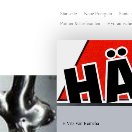
Startseite
Neue Energien
Sanitä
Partner & Lieferanten
Hydraulische
E-Vita von Remeha