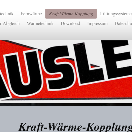
rtechnik
Fernwärme
Kraft Wärme Kopplung
Lüftungssysteme
r Abgleich
Wärmetechnik
Download
Impressum
Dateschu
Kraft-Wärme-Kopplun