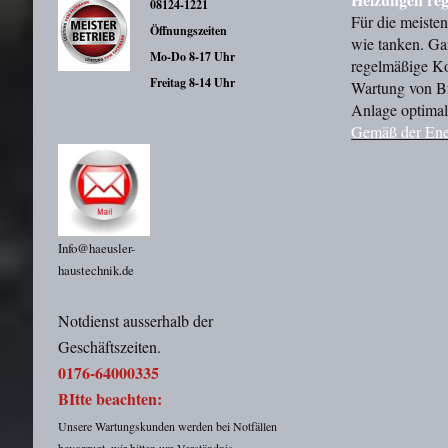
08124-1221
Für die meisten
Öffnungszeiten
wie tanken. Ga
Mo-Do 8-17 Uhr
regelmäßige Ko
Freitag 8-14 Uhr
Wartung von Bre
Anlage optimal 
Gemäß der Ener
Info@haeusler-
haustechnik.de
Notdienst ausserhalb der
Geschäftszeiten.
0176-64000335
BItte beachten:
Unsere Wartungskunden werden bei Notfällen
bevorzugt, wir bitten um Verständnis.