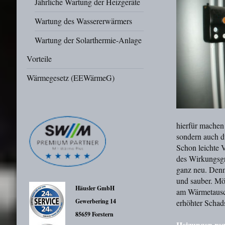
Jährliche Wartung der Heizgeräte
Wartung des Wassererwärmers
Wartung der Solarthermie-Anlage
Vorteile
Wärmegesetz (EEWärmeG)
hierfür machen 
sondern auch d
Schon leichte 
des Wirkungsgr
ganz neu. Denn 
und sauber. Mö
Häusler GmbH
am Wärmetausch
Gewerbering 14
erhöhter Schads
85659 Forstern
Heizungen reg