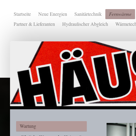
Startseite
Neue Energien
Sanitärtechnik
Fernwärme
Partner & Lieferanten
Hydraulischer Abgleich
Wärmetech
Wartung