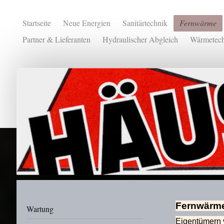
Startseite
Neue Energien
Sanitärtechnik
Fernwärme
Partner & Lieferanten
Hydraulischer Abgleich
Wärmetech
Fernwärme 
Wartung
Eigentümern 