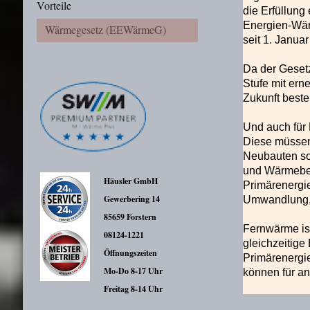
Vorteile
die Erfüllung
Energien-Wär
Wärmegesetz (EEWärmeG)
seit 1. Janua
Da der Geset
Stufe mit ern
Zukunft beste
Und auch für
Diese müssen
Neubauten so
und Wärmebeda
Häusler GmbH
Primärenergie
Gewerbering 14
Umwandlung, d
85659 Forstern
Fernwärme ist
08124-1221
gleichzeitige
Öffnungszeiten
Primärenergie
Mo-Do 8-17 Uhr
können für a
Freitag 8-14 Uhr